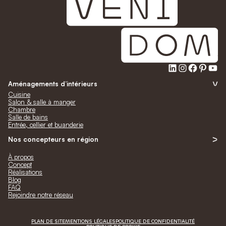
LinkedIn
Instagra
Faceb
Pinte
Yo
Aménagements d’intérieurs
Cuisine
Salon & salle à manger
Chambre
Salle de bains
Entrée, cellier et buanderie
Nos concepteurs en région
À propos
Concept
Réalisations
Blog
FAQ
Rejoindre notre réseau
PLAN DE SITE
MENTIONS LÉGALES
POLITIQUE DE CONFIDENTIALITÉ