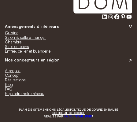
LinkedIn
Instagra
Faceb
Pinte
Yo
Aménagements d’intérieurs
Cuisine
Salon & salle à manger
Chambre
Salle de bains
Entrée, cellier et buanderie
Nos concepteurs en région
À propos
Concept
Réalisations
Blog
FAQ
Rejoindre notre réseau
PLAN DE SITE
MENTIONS LÉGALES
POLITIQUE DE CONFIDENTIALITÉ
POLITIQUE DE COOKIE
RÉALISÉ PAR
LA QUINCAILLERIE
®