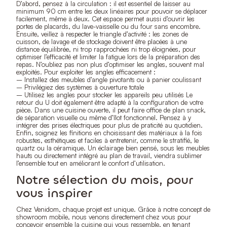
D’abord, pensez à la circulation : il est essentiel de laisser au
minimum 90 cm entre les deux linéaires pour pouvoir se déplacer
facilement, même à deux. Cet espace permet aussi d’ouvrir les
portes de placards, du lave-vaisselle ou du four sans encombre.
Ensuite, veillez à respecter le triangle d’activité : les zones de
cuisson, de lavage et de stockage doivent être placées à une
distance équilibrée, ni trop rapprochées ni trop éloignées, pour
optimiser l’efficacité et limiter la fatigue lors de la préparation des
repas. N’oubliez pas non plus d’optimiser les angles, souvent mal
exploités. Pour exploiter les angles efficacement :
– Installez des meubles d’angle pivotants ou à panier coulissant
– Privilégiez des systèmes à ouverture totale
– Utilisez les angles pour stocker les appareils peu utilisés Le
retour du U doit également être adapté à la configuration de votre
pièce. Dans une cuisine ouverte, il peut faire office de plan snack,
de séparation visuelle ou même d’îlot fonctionnel. Pensez à y
intégrer des prises électriques pour plus de praticité au quotidien.
Enfin, soignez les finitions en choisissant des matériaux à la fois
robustes, esthétiques et faciles à entretenir, comme le stratifié, le
quartz ou la céramique. Un éclairage bien pensé, sous les meubles
hauts ou directement intégré au plan de travail, viendra sublimer
l’ensemble tout en améliorant le confort d’utilisation.
Notre sélection du mois, pour
vous inspirer
Chez Venidom, chaque projet est unique. Grâce à notre concept de
showroom mobile, nous venons directement chez vous pour
concevoir ensemble la cuisine qui vous ressemble, en tenant