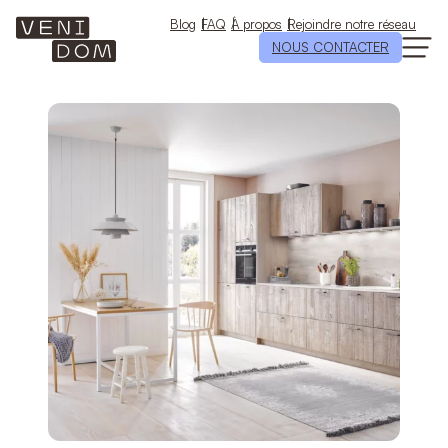
Aller
au
Blog
FAQ
À propos
Rejoindre notre réseau
contenu
NOUS CONTACTER