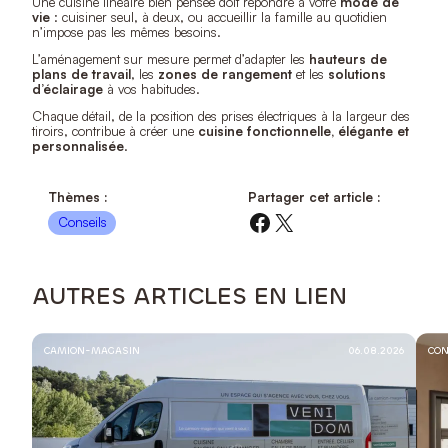
Une cuisine linéaire bien pensée doit répondre à votre
mode de
vie
: cuisiner seul, à deux, ou accueillir la famille au quotidien
n’impose pas les mêmes besoins.
L’aménagement sur mesure permet d’adapter les
hauteurs de
plans de travail
, les
zones de rangement
et les
solutions
d’éclairage
à vos habitudes.
Chaque détail, de la position des prises électriques à la largeur des
tiroirs, contribue à créer une
cuisine fonctionnelle, élégante et
personnalisée
.
Thèmes :
Partager cet article :
Facebook
X
Conseils
AUTRES ARTICLES EN LIEN
CAMION-MAGASIN
06.08.2026
CON