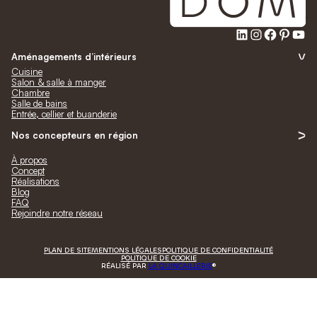
LinkedIn
Instagra
Faceb
Pinte
Yo
Aménagements d’intérieurs
Cuisine
Salon & salle à manger
Chambre
Salle de bains
Entrée, cellier et buanderie
Nos concepteurs en région
À propos
Concept
Réalisations
Blog
FAQ
Rejoindre notre réseau
PLAN DE SITE
MENTIONS LÉGALES
POLITIQUE DE CONFIDENTIALITÉ
POLITIQUE DE COOKIE
RÉALISÉ PAR
LA QUINCAILLERIE
®