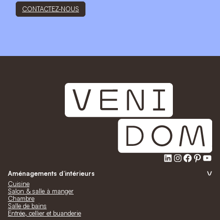
CONTACTEZ-NOUS
LinkedIn
Instagra
Faceb
Pinte
Yo
Aménagements d’intérieurs
Cuisine
Salon & salle à manger
Chambre
Salle de bains
Entrée, cellier et buanderie