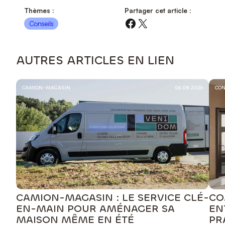
Thèmes :
Partager cet article :
Facebook
X
Conseils
AUTRES ARTICLES EN LIEN
CAMION-MAGASIN
06.08.2026
CON
CAMION-MAGASIN : LE SERVICE CLÉ-
CO
EN-MAIN POUR AMÉNAGER SA
EN
MAISON MÊME EN ÉTÉ
PR