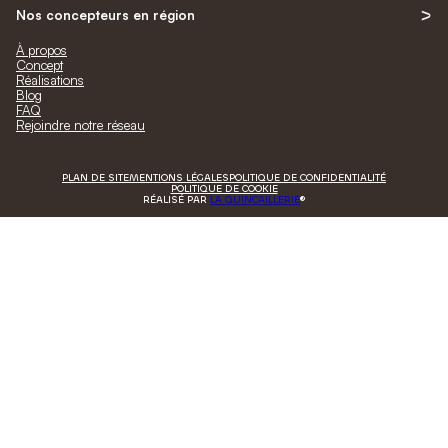
Nos concepteurs en région
À propos
Concept
Réalisations
Blog
FAQ
Rejoindre notre réseau
PLAN DE SITE
MENTIONS LÉGALES
POLITIQUE DE CONFIDENTIALITÉ
POLITIQUE DE COOKIE
RÉALISÉ PAR
LA QUINCAILLERIE
®