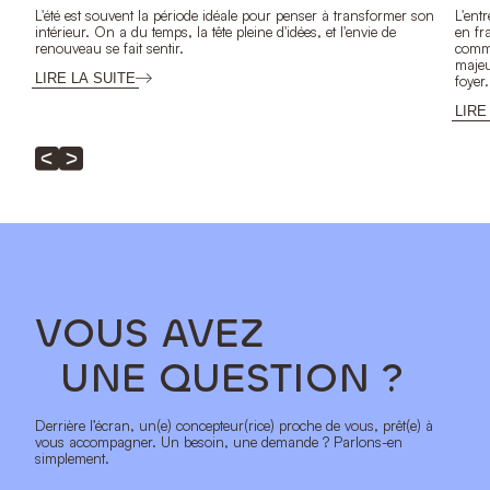
L'été est souvent la période idéale pour penser à transformer son
L'ent
intérieur. On a du temps, la tête pleine d'idées, et l'envie de
en fr
renouveau se fait sentir.
comme
majeu
LIRE LA SUITE
foyer.
LIRE
VOUS AVEZ
UNE QUESTION ?
Derrière l’écran, un(e) concepteur(rice) proche de vous, prêt(e) à
vous accompagner. Un besoin, une demande ? Parlons-en
simplement.