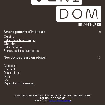
LinkedIn
Instagra
Faceb
Pinte
Yo
Aménagements d’intérieurs
Cuisine
Salon & salle à manger
Chambre
Salle de bains
Entrée, cellier et buanderie
Nos concepteurs en région
À propos
Concept
Réalisations
Blog
FAQ
Rejoindre notre réseau
PLAN DE SITE
MENTIONS LÉGALES
POLITIQUE DE CONFIDENTIALITÉ
POLITIQUE DE COOKIE
RÉALISÉ PAR
LA QUINCAILLERIE
®