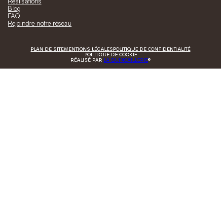
Réalisations
Blog
FAQ
Rejoindre notre réseau
PLAN DE SITE
MENTIONS LÉGALES
POLITIQUE DE CONFIDENTIALITÉ
POLITIQUE DE COOKIE
RÉALISÉ PAR
LA QUINCAILLERIE
®