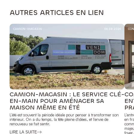
AUTRES ARTICLES EN LIEN
CAMION-MAGASIN
06.08.2026
CON
CAMION-MAGASIN : LE SERVICE CLÉ-
CO
EN-MAIN POUR AMÉNAGER SA
EN
MAISON MÊME EN ÉTÉ
PR
L'été est souvent la période idéale pour penser à transformer son
L'ent
intérieur. On a du temps, la tête pleine d'idées, et l'envie de
en fr
renouveau se fait sentir.
comme
majeu
LIRE LA SUITE
foyer.