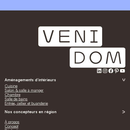
LinkedIn
Instagra
Faceb
Pinte
Yo
Aménagements d’intérieurs
Cuisine
Salon & salle à manger
Chambre
Salle de bains
Entrée, cellier et buanderie
Nos concepteurs en région
À propos
Concept