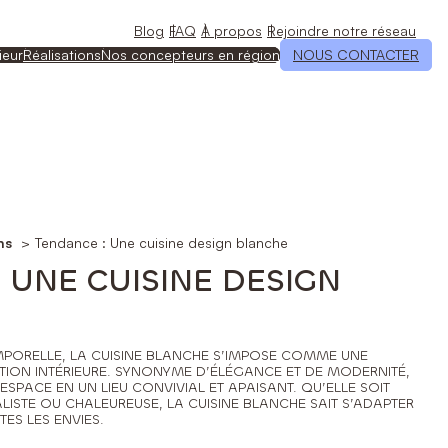
Blog
FAQ
À propos
Rejoindre notre réseau
ieur
Réalisations
Nos concepteurs en région
NOUS CONTACTER
ns
Tendance : Une cuisine design blanche
 UNE CUISINE DESIGN
EMPORELLE, LA CUISINE BLANCHE S’IMPOSE COMME UNE
TION INTÉRIEURE. SYNONYME D’ÉLÉGANCE ET DE MODERNITÉ,
PACE EN UN LIEU CONVIVIAL ET APAISANT. QU’ELLE SOIT
LISTE OU CHALEUREUSE, LA CUISINE BLANCHE SAIT S’ADAPTER
TES LES ENVIES.