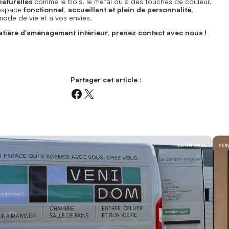
naturelles
comme le bois, le métal ou à des touches de couleur.
 espace
fonctionnel, accueillant et plein de personnalité
,
mode de vie et à vos envies.
tière d’aménagement intérieur, prenez contact avec nous !
Partager cet article :
Facebook
X
06.08.2026
CON