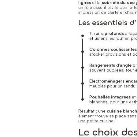
lignes
et la
sobriété du desi
un rôle essentiel : ils permet
impression de clarté et d’har
Les essentiels 
Tiroirs profonds
à faça
et ustensiles tout en pro
Colonnes coulissantes
stocker provisions et bo
Rangements d’angle
di
souvent oubliées, tout 
Électroménagers encas
meubles pour un rendu d
Poubelles intégrées
et
blanches, pour une esth
Résultat : une
cuisine blanc
élément trouve sa place sans
une petite cuisine
Le choix des