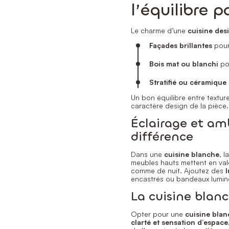
l’équilibre p
Le charme d’une
cuisine des
Façades brillantes
pour 
Bois mat ou blanchi
pou
Stratifié ou céramique
Un bon équilibre entre textures
caractère design de la pièce.
Éclairage et amb
différence
Dans une
cuisine blanche
, l
meubles hauts mettent en val
comme de nuit. Ajoutez des
l
encastrés ou bandeaux lumine
La cuisine blanc
Opter pour une
cuisine bla
clarté et sensation d’espace