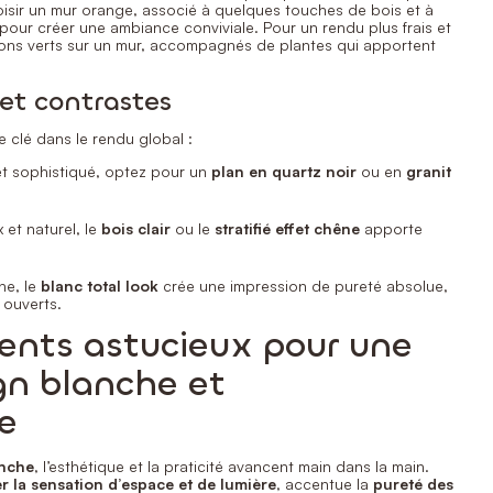
sir un mur orange, associé à quelques touches de bois et à
our créer une ambiance conviviale. Pour un rendu plus frais et
ons verts sur un mur, accompagnés de plantes qui apportent
 et contrastes
e clé dans le rendu global :
et sophistiqué, optez pour un
plan en quartz noir
ou en
granit
 et naturel, le
bois clair
ou le
stratifié effet chêne
apporte
ne, le
blanc total look
crée une impression de pureté absolue,
 ouverts.
nts astucieux pour une
gn blanche et
e
anche
, l’esthétique et la praticité avancent main dans la main.
r la sensation d’espace et de lumière
, accentue la
pureté des