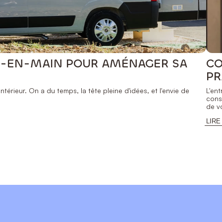
LÉ-EN-MAIN POUR AMÉNAGER SA
CO
PR
térieur. On a du temps, la tête pleine d'idées, et l'envie de
L'en
cons
de vo
LIRE