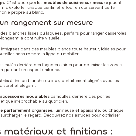
gn
. C’est pourquoi les
meubles de cuisine sur mesure
jouent
tent d’exploiter chaque centimètre tout en conservant cette
monie propre au blanc.
d’un rangement sur mesure
des blanches lisses ou laquées, parfaits pour ranger casseroles
longeant la continuité visuelle.
intégrées dans des meubles blancs toute hauteur, idéales pour
uteilles sans rompre la ligne du mobilier.
ssimulés derrière des façades claires pour optimiser les zones
en gardant un aspect uniforme.
trés
à finition blanche ou inox, parfaitement alignés avec les
iscret et élégant.
accessoires modulables
camouflés derrière des portes
étique irréprochable au quotidien.
he parfaitement organisée
, lumineuse et apaisante, où chaque
 surcharger le regard.
Découvrez nos astuces pour optimiser
 matériaux et finitions :