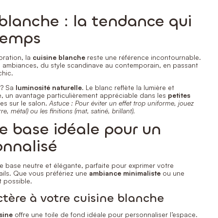
blanche : la tendance qui
 temps
oration, la
cuisine blanche
reste une référence incontournable.
es ambiances, du style scandinave au contemporain, en passant
chic.
 ? Sa
luminosité naturelle
. Le blanc reflète la lumière et
e, un avantage particulièrement appréciable dans les
petites
es sur le salon.
Astuce : Pour éviter un effet trop uniforme, jouez
re, métal) ou les finitions (mat, satiné, brillant).
e base idéale pour un
onnalisé
e base neutre et élégante, parfaite pour exprimer votre
tails. Que vous préfériez une
ambiance minimaliste
ou une
t possible.
tère à votre cuisine blanche
sine
offre une toile de fond idéale pour personnaliser l’espace.