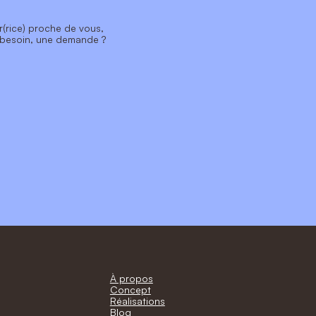
r(rice) proche de vous,
 besoin, une demande ?
À propos
Concept
Réalisations
Blog