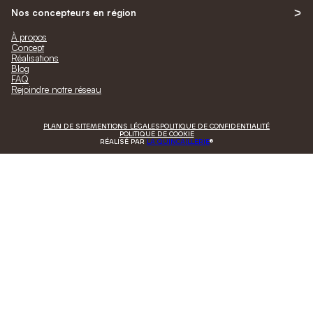
Nos concepteurs en région
À propos
Concept
Réalisations
Blog
FAQ
Rejoindre notre réseau
PLAN DE SITE
MENTIONS LÉGALES
POLITIQUE DE CONFIDENTIALITÉ
POLITIQUE DE COOKIE
RÉALISÉ PAR
LA QUINCAILLERIE
®