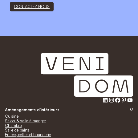
CONTACTEZ-NOUS
LinkedIn
Instagra
Faceb
Pinte
Yo
Aménagements d’intérieurs
Cuisine
Salon & salle à manger
Chambre
Salle de bains
Entrée, cellier et buanderie