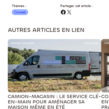
Thèmes :
Partager cet article :
Facebook
X
Conseils
AUTRES ARTICLES EN LIEN
CAMION-MAGASIN
06.08.2026
CON
CAMION-MAGASIN : LE SERVICE CLÉ-
CO
EN-MAIN POUR AMÉNAGER SA
EN
MAISON MÊME EN ÉTÉ
PR