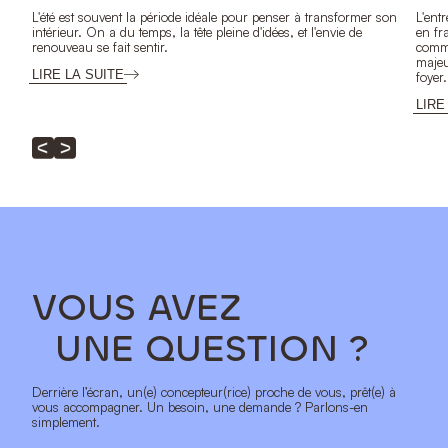
L'été est souvent la période idéale pour penser à transformer son
L'ent
intérieur. On a du temps, la tête pleine d'idées, et l'envie de
en fr
renouveau se fait sentir.
comme
majeu
LIRE LA SUITE
foyer.
LIRE
VOUS AVEZ
UNE QUESTION ?
Derrière l’écran, un(e) concepteur(rice) proche de vous, prêt(e) à
vous accompagner. Un besoin, une demande ? Parlons-en
simplement.