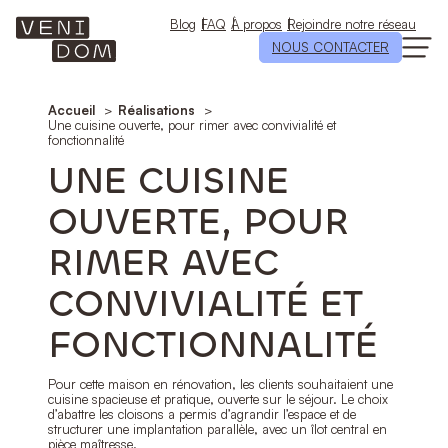
Aller
au
Blog
FAQ
À propos
Rejoindre notre réseau
contenu
NOUS CONTACTER
Accueil
Réalisations
Une cuisine ouverte, pour rimer avec convivialité et
fonctionnalité
UNE CUISINE
OUVERTE, POUR
RIMER AVEC
CONVIVIALITÉ ET
FONCTIONNALITÉ
Pour cette maison en rénovation, les clients souhaitaient une
cuisine spacieuse et pratique, ouverte sur le séjour. Le choix
d’abattre les cloisons a permis d’agrandir l’espace et de
structurer une implantation parallèle, avec un îlot central en
pièce maîtresse.