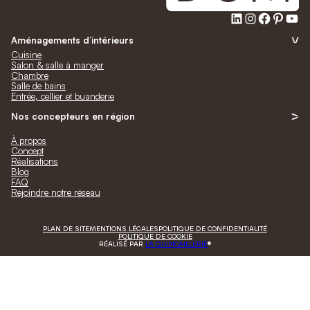
LinkedIn
Instagra
Faceb
Pinte
Yo
Aménagements d’intérieurs
Cuisine
Salon & salle à manger
Chambre
Salle de bains
Entrée, cellier et buanderie
Nos concepteurs en région
À propos
Concept
Réalisations
Blog
FAQ
Rejoindre notre réseau
PLAN DE SITE
MENTIONS LÉGALES
POLITIQUE DE CONFIDENTIALITÉ
POLITIQUE DE COOKIE
RÉALISÉ PAR
LA QUINCAILLERIE
®