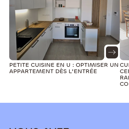
PETITE CUISINE EN U : OPTIMISER UN
CU
APPARTEMENT DÈS L’ENTRÉE
CE
RA
CO